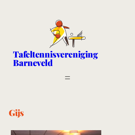
Ga
naar
de
inhoud
Tafeltennisvereniging
Barneveld
Gijs