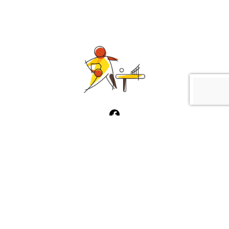
De Tafeltennisbond
Gesteund door
Leertouwer
Privacy Verklaring
| Copyright 2023 –
2024 © Barneveld | door:
basravelli.nl